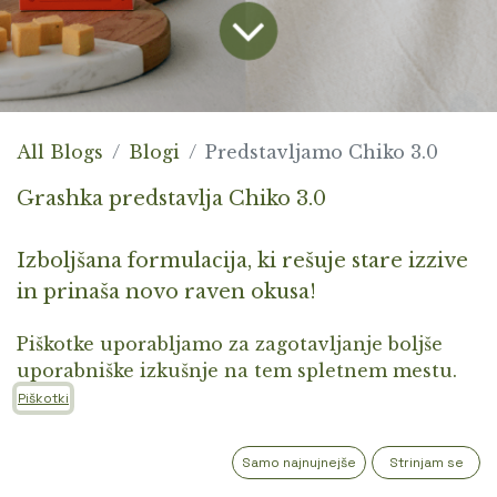
All Blogs
Blogi
Predstavljamo Chiko 3.0
Grashka predstavlja Chiko 3.0
Izboljšana formulacija, ki rešuje stare izzive
in prinaša novo raven okusa!
Piškotke uporabljamo za zagotavljanje boljše
V naši proizvodnji se vedno nekaj kuha –
uporabniške izkušnje na tem spletnem mestu.
dobesedno. Po številnih testih,
Piškotki
fermentacijskih podvigih in kulinaričnih
eksperimentih vam zdaj končno in z
Samo najnujnejše
Strinjam se
veseljem predstavljamo novo verzijo našega